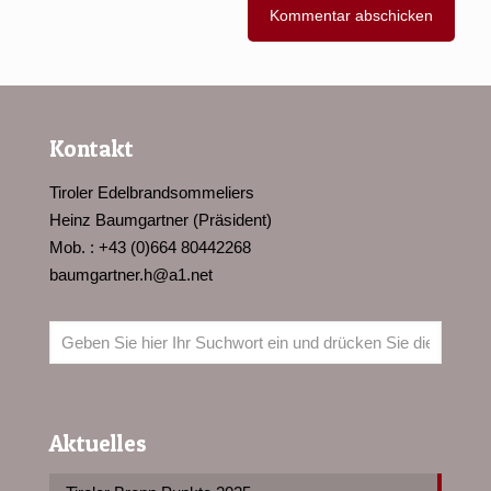
Kontakt
Tiroler Edelbrandsommeliers
Heinz Baumgartner (Präsident)
Mob. : +43 (0)664 80442268
baumgartner.h@a1.net
Aktuelles