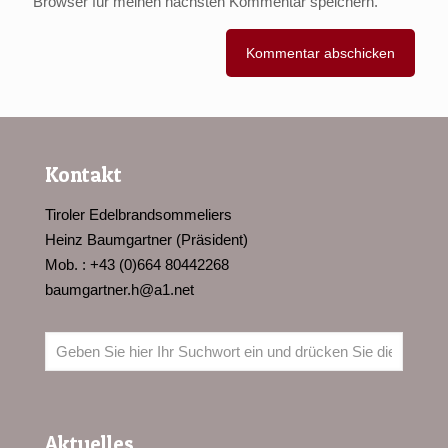
Browser für meinen nächsten Kommentar speichern.
Kontakt
Tiroler Edelbrandsommeliers
Heinz Baumgartner (Präsident)
Mob. : +43 (0)664 80442268
baumgartner.h@a1.net
Aktuelles