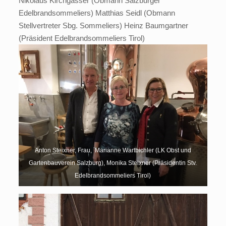
Nikolaus Kirchgasser (Obmann Salzburger
Edelbrandsommeliers) Matthias Seidl (Obmann
Stellvertreter Sbg. Sommeliers) Heinz Baumgartner
(Präsident Edelbrandsommeliers Tirol)
Anton Steixner, Frau, Marianne Wartbichler (LK Obst und
Gartenbauverein Salzburg), Monika Steixner (Präsidentin Stv.
Edelbrandsommeliers Tirol)