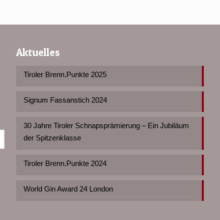
Aktuelles
Tiroler Brenn.Punkte 2025
Signum Fassanstich 2024
30 Jahre Tiroler Schnapsprämierung – Ein Jubiläum
der Spitzenklasse
Tiroler Brenn.Punkte 2024
World Gin Award 24 London