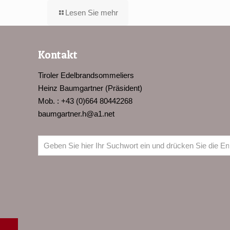
Lesen Sie mehr
Kontakt
Tiroler Edelbrandsommeliers
Heinz Baumgartner (Präsident)
Mob. : +43 (0)664 80442268
baumgartner.h@a1.net