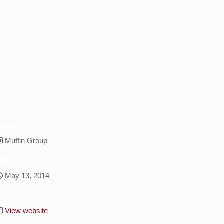
lient:
Muffin Group
ate:
May 13, 2014
ebsite:
View website